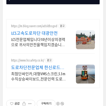
https://m.blog.naver.com/adsldbsgod
광고
LCS고속도로차단 대광안전
LCS전문업체입니다10년이상의경력
으로 귀사의안전을책임지겠습니다
(( 도로공사 신고대행 ))
https://www.hssafety.co.kr/
광고
도로차단전문업체 한신로드안
전 최첨단장비 도로교통차단 업
최첨단싸인카,대형VMS스크린,5.3m
체
수직상승싸이보드,전문인력 도로차
단,TMA보유 교통신호차,도로차단
차,도로차단 견적,교통차단차,교통
통제차단차,사인카,싸인카,차단차
공감
구독하기