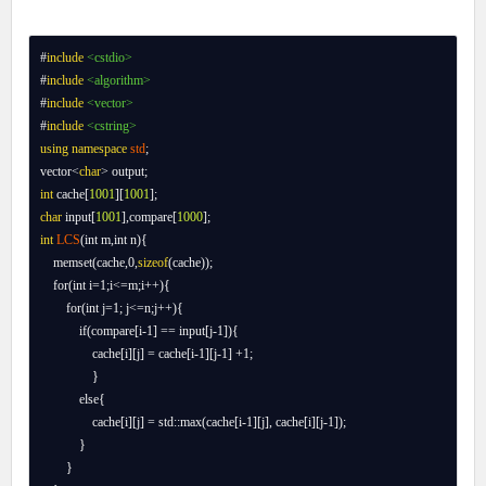
#
include
<cstdio>
#
include
<algorithm>
#
include
<vector>
#
include
<cstring>
using
namespace
std
;

vector<
char
int
 cache[
1001
][
1001
char
 input[
1001
],compare[
1000
int
LCS
(int m,int n){

    memset(cache,0,
sizeof
(cache));

    for(int i=1;i<=m;i++){

        for(int j=1; j<=n;j++){

            if(compare[i-1] == input[j-1]){

                cache[i][j] = cache[i-1][j-1] +1;

                }

            else{

                cache[i][j] = std::max(cache[i-1][j], cache[i][j-1]);

            }

        }
