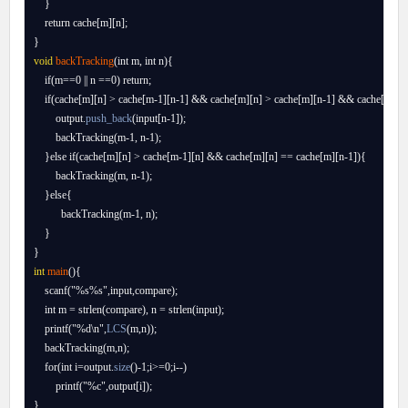
    }

    return cache[m][n];

void
backTracking
(int m, int n){

    if(m==0 || n ==0) return;

    if(cache[m][n] > cache[m-1][n-1] && cache[m][n] > cache[m][n-1] && cache[m][n]
        output.
push_back
(input[n-1]);

        backTracking(m-1, n-1);

    }else if(cache[m][n] > cache[m-1][n] && cache[m][n] == cache[m][n-1]){

        backTracking(m, n-1);

    }else{

          backTracking(m-1, n);

    }

int
main
(){

    scanf("%s%s",input,compare);

    int m = strlen(compare), n = strlen(input);

    printf("%d\n",
LCS
(m,n));

    backTracking(m,n);

    for(int i=output.
size
()-1;i>=0;i--)

        printf("%c",output[i]);
